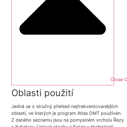
Close O
Oblasti použití
Jedná se o stručný přehled nejfrekventovanějších
oblastí, ve kterých je program Atlas DMT používán.
Z daného seznamu jsou na pomyslném vrcholu Řezy
a Kubatury, Liniové stavby a Eroze s Hydrologií.